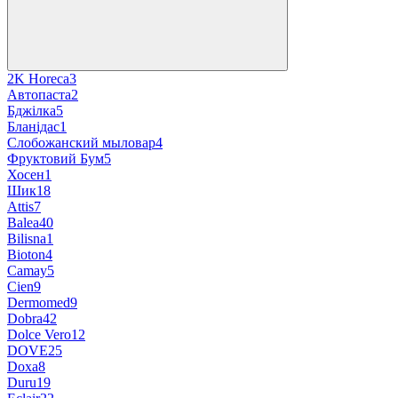
2K Horeca
3
Автопаста
2
Бджілка
5
Бланідас
1
Слобожанский мыловар
4
Фруктовий Бум
5
Хосен
1
Шик
18
Attis
7
Balea
40
Bilisna
1
Bioton
4
Camay
5
Cien
9
Dermomed
9
Dobra
42
Dolce Vero
12
DOVE
25
Doxa
8
Duru
19