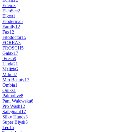
Eclair
22
Edem
3
ElenSee
2
Elkos
1
Eloderma
5
Family
12
Fax
12
Fitodoctor
15
FOREA
3
FROSCH
5
Galax
17
iFresh
9
Linda
21
Malizia
2
Milmil
7
Mio Beauty
17
Ombia
1
Oniks
1
Palmolive
8
Pani Walewska
6
Pro Wash
12
Safeguard
17
Silky Hands
3
Super Blysk
5
Teo
15