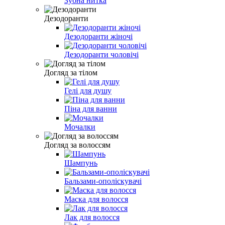
Зубна нитка
Дезодоранти
Дезодоранти жіночі
Дезодоранти чоловічі
Догляд за тілом
Гелі для душу
Піна для ванни
Мочалки
Догляд за волоссям
Шампунь
Бальзами-ополіскувачі
Маска для волосся
Лак для волосся