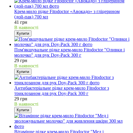
Крем-мило рідке Fitodoctor «Авокадо» з гліцерином
(дой-пак) 700 мл
41 грн
В наявності
Купити
Пом'якшувальне рідке крем-мило Fitodoctor "Оливки і
молочко" для рук Doy-Pack 300 г
29 грн
В наявності
Купити
Антибактеріальне рідке крем-мило Fitodoctor з
триклозаном для рук Doy-Pack 300 г
29 грн
В наявності
Купити
Вітамінне рідке крем-мило Fitodoctor "Мед і