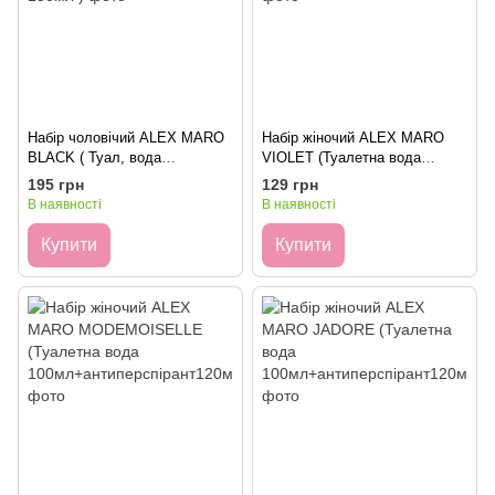
Набір чоловічий ALEX MARO
Набір жіночий ALEX MARO
BLACK ( Туал, вода
VIOLET (Туалетна вода
100мл+антипреспірант
100мл+антиперспірант120мл)
195 грн
129 грн
120мл+гель для душу 150мл )
В наявності
В наявності
Купити
Купити