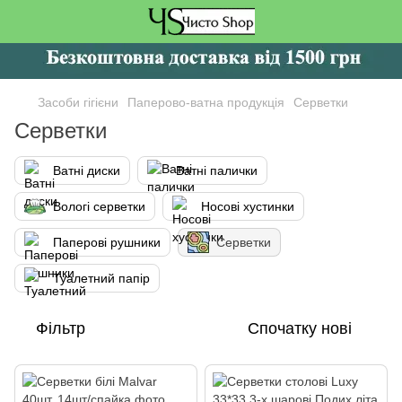
Засоби гігієни
Паперово-ватна продукція
Серветки
Серветки
Ватні диски
Ватні палички
Вологі серветки
Носові хустинки
Паперові рушники
Серветки
Туалетний папір
Фільтр
Спочатку нові