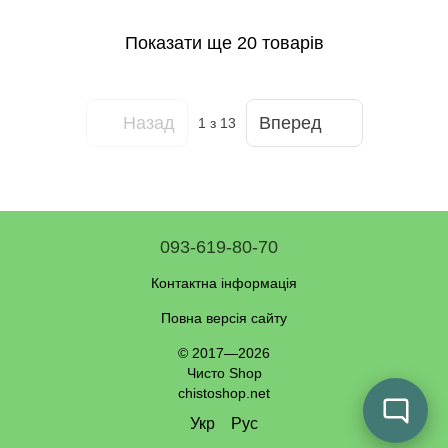
Показати ще 20 товарів
Назад
Вперед
1
з 13
093-619-80-70
Контактна інформація
Повна версія сайту
© 2017—2026
Чисто Shop
chistoshop.net
Укр
Рус