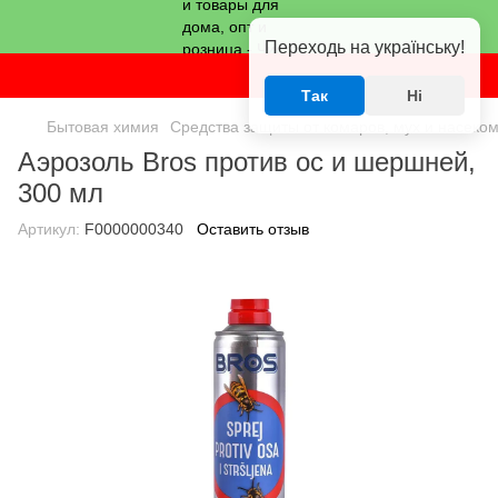
Переходь на українську!
Так
Ні
Бытовая химия
Средства защиты от комаров, мух и насеко
Аэрозоль Bros против ос и шершней,
300 мл
Артикул:
F0000000340
Оставить отзыв