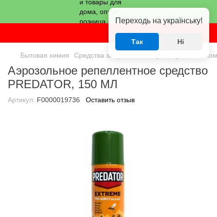
Переходь на українську!
Так
Ні
Бытовая химия
Средства защиты от комаров, мух и насеко
Аэрозольное репеллентное средство
PREDATOR, 150 МЛ
Артикул:
F0000019736
Оставить отзыв