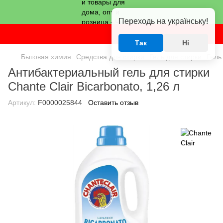
Переходь на українську!
Так
Ні
Бытовая химия
Средства для стирки
Гель для стирки
Гель
Антибактериальный гель для стирки
Chante Clair Bicarbonato, 1,26 л
Артикул:
F0000025844
Оставить отзыв