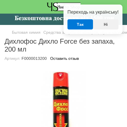
Переходь на українську!
Так
Ні
Бытовая химия
Средства защиты от комаров, мух и насеко
Дихлофос Дихло Force без запаха,
200 мл
Артикул:
F0000013200
Оставить отзыв