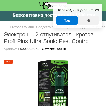
Переходь на українську!
Так
Ні
Бытовая химия
Средства от мышей, крыс и других грызунов
Электронный отпугиватель кротов
Profi Plus Ultra Sonic Pest Control
Артикул:
F0000008671
Оставить отзыв
15%