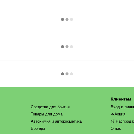
Клиентам
Средства для бритья
Вход в личн
Товары для дома
🔥Акция
Автохимия и автокосметика
🛒 Распрод
Бренды
О нас