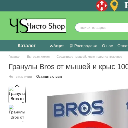
Перейти к основному контенту
Каталог
🔥Акция
🛒 Распродажа
О нас
Оплат
Пользовательское соглашение
Отзыв
Главная
Бытовая химия
Средства от мышей, крыс и других грызунов
Гранулы Bros от мышей и крыс 100
Нет в наличии
Оставить отзыв