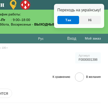
Переходь на українську!
афик работы:
-Пт
: 9:00–18:00
Так
Ні
093-619-80-70
ббота, Воскресенье -
ВЫХОДНЫЕ
Вход
Мой заказ
Рус
 100 г
Артикул
F0000001398
К сравнению
В желания
ится