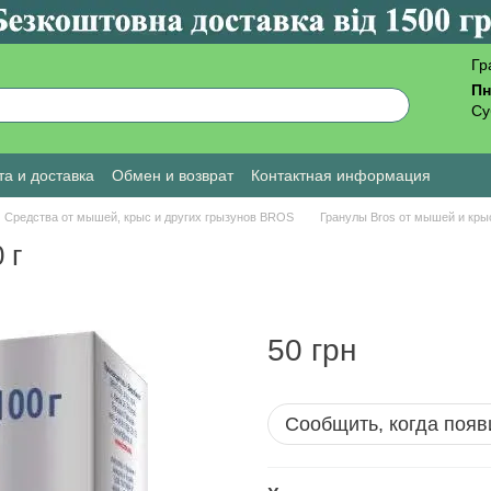
Гр
Пн
Су
а и доставка
Обмен и возврат
Контактная информация
ы о магазине
Средства от мышей, крыс и других грызунов BROS
Гранулы Bros от мышей и крыс
 г
50 грн
Сообщить, когда появ