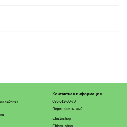
Контактная информация
ый кабинет
093-619-80-70
Перезвонить вам?
ажа
Chistoshop
Chisto_shop