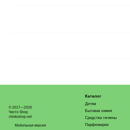
Каталог
Детям
© 2017—2026
Бытовая химия
Чисто Shop
chistoshop.net
Средства гигиены
Парфюмерия
Мобильная версия