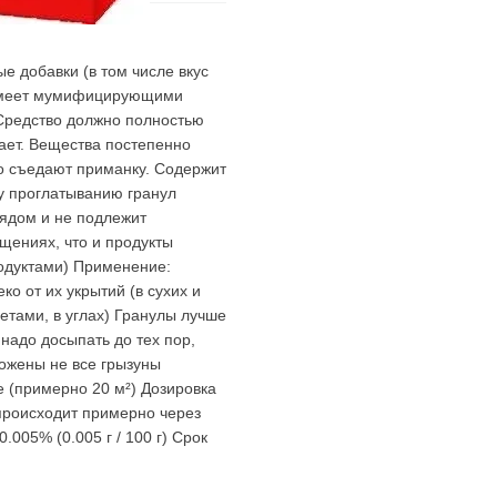
е добавки (в том числе вкус
. Имеет мумифицирующими
 Средство должно полностью
ает. Вещества постепенно
то съедают приманку. Содержит
му проглатыванию гранул
ядом и не подлежит
щениях, что и продукты
одуктами) Применение:
ко от их укрытий (в сухих и
тами, в углах) Гранулы лучше
надо досыпать до тех пор,
тожены не все грызуны
е (примерно 20 м²) Дозировка
 происходит примерно через
005% (0.005 г / 100 г) Срок