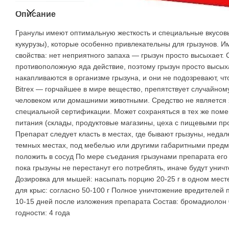
Описание
Гранулы имеют оптимальную жесткость и специальные вкусовы
кукурузы), которые особенно привлекательны для грызунов
свойства: нет неприятного запаха — грызун просто высыхает.
противоположную яда действие, поэтому грызун просто высых
накапливаются в организме грызуна, и они не подозревают, ч
Bitrex — горчайшее в мире вещество, препятствует случайно
человеком или домашними животными. Средство не является 
специальной сертификации. Может сохраняться в тех же поме
питания (склады, продуктовые магазины, цеха с пищевыми пр
Препарат следует класть в местах, где бывают грызуны, недале
темных местах, под мебелью или другими габаритными предме
положить в сосуд По мере съедания грызунами препарата его 
пока грызуны не перестанут его потреблять, иначе будут унич
Дозировка для мышей: насыпать порцию 20-25 г в одном мест
для крыс: согласно 50-100 г Полное уничтожение вредителей
10-15 дней после изложения препарата Состав: бромадиолон 0.
годности: 4 года