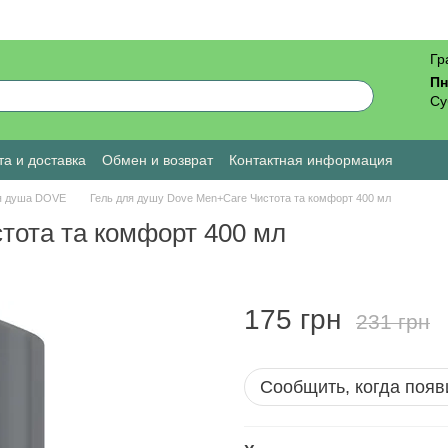
Гр
Пн
Су
а и доставка
Обмен и возврат
Контактная информация
ы о магазине
я душа DOVE
Гель для душу Dove Men+Care Чистота та комфорт 400 мл
тота та комфорт 400 мл
175 грн
231 грн
Сообщить, когда появ