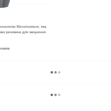
технологію Micromoisture, яка
ивні речовини для зміцнення
овіків.