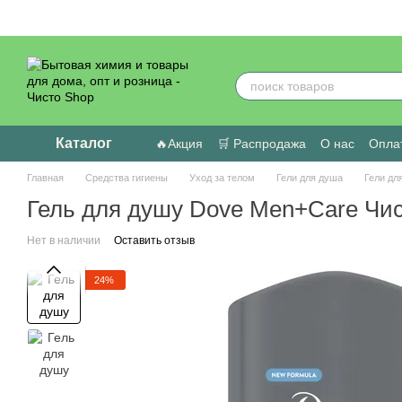
Перейти к основному контенту
Каталог
🔥Акция
🛒 Распродажа
О нас
Оплат
Пользовательское соглашение
Отзыв
Главная
Средства гигиены
Уход за телом
Гели для душа
Гели дл
Гель для душу Dove Men+Care Чис
Нет в наличии
Оставить отзыв
24%