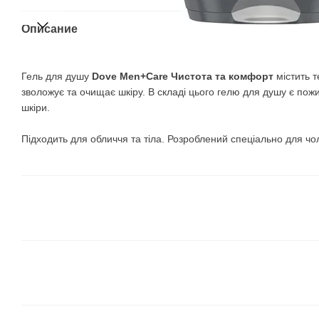
Описание
Гель для душу
Dove Men+Care Чистота та комфорт
містить 
зволожує та очищає шкіру. В складі цього гелю для душу є пож
шкіри.
Підходить для обличчя та тіла. Розроблений спеціально для чол