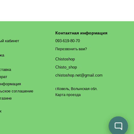
Контактная информация
ый кабинет
093-619-80-70
Перезвонить вам?
ажа
Chistoshop
Chisto_shop
ставка
chistoshop.net@gmail.com
врат
информация
г.Ковель, Волынская обл.
ьское соглашение
Карта проезда
газине
х