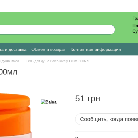
Гр
Пн
Су
а и доставка
Обмен и возврат
Контактная информация
ы о магазине
я душа Balea
Гель для душа Balea lovely Fruits 300мл
300мл
51 грн
Сообщить, когда появ