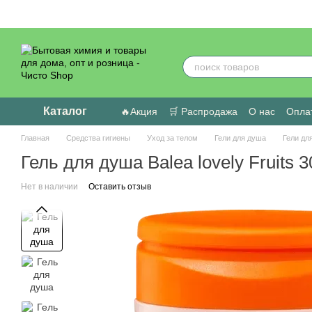
Перейти к основному контенту
Каталог
🔥Акция
🛒 Распродажа
О нас
Оплат
Пользовательское соглашение
Отзыв
Главная
Средства гигиены
Уход за телом
Гели для душа
Гели дл
Гель для душа Balea lovely Fruits 
Нет в наличии
Оставить отзыв