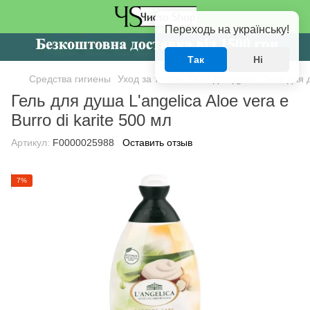
Переходь на українську!
Так
Ні
Средства гигиены
Уход за телом
Гели для душа
Гели для 
Гель для душа L'angelica Aloe vera e
Burro di karite 500 мл
Артикул:
F0000025988
Оставить отзыв
7%