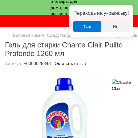
Переходь на українську!
Так
Ні
Бытовая химия
Средства для стирки
Гель для стирки
Гель
Гель для стирки Chante Clair Pulito
Profondo 1260 мл
Артикул:
F0000025843
Оставить отзыв