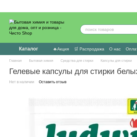
Перейти к основному контенту
Каталог
🔥Акция
🛒 Распродажа
О нас
Оплат
Пользовательское соглашение
Отзыв
Главная
Бытовая химия
Средства для стирки
Капсулы для стирки
Гелевые капсулы для стирки белых
Нет в наличии
Оставить отзыв