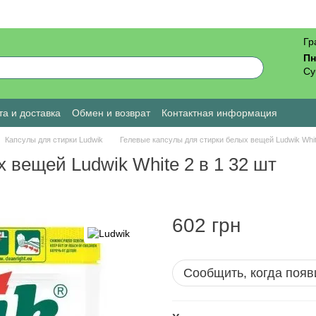
Гр
Пн
Су
а и доставка
Обмен и возврат
Контактная информация
ы о магазине
Капсулы для стирки Ludwik
Гелевые капсулы для стирки белых вещей Ludwik Whit
 вещей Ludwik White 2 в 1 32 шт
602 грн
Сообщить, когда появ