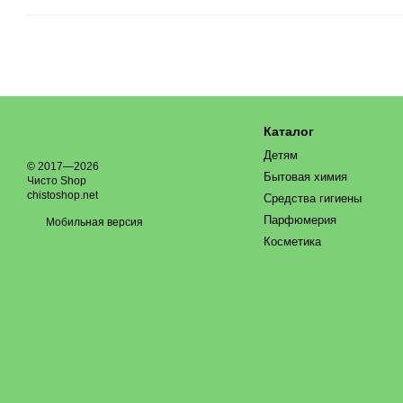
Каталог
Детям
© 2017—2026
Бытовая химия
Чисто Shop
chistoshop.net
Средства гигиены
Парфюмерия
Мобильная версия
Косметика