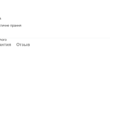
а
тичне прання
лого
антия
Отзыв