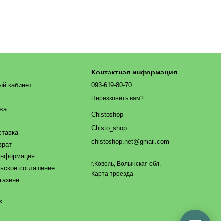
Контактная информация
ый кабинет
093-619-80-70
Перезвонить вам?
ажа
Chistoshop
Chisto_shop
ставка
chistoshop.net@gmail.com
врат
информация
г.Ковель, Волынская обл.
ьское соглашение
Карта проезда
газине
х