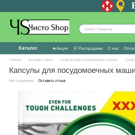
Перейти к основному контенту
Каталог
🔥Акция
🛒 Распродажа
О нас
Оплат
Пользовательское соглашение
Отзыв
Главная
Бытовая химия
Средства для посудомоечных машин
Средс
Капсулы для посудомоечных машин
Нет в наличии
Оставить отзыв