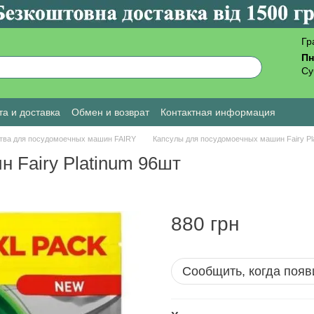
Гр
Пн
Су
а и доставка
Обмен и возврат
Контактная информация
ы о магазине
тва для посудомоечных машин FAIRY
Капсулы для посудомоечных машин Fairy Pl
 Fairy Platinum 96шт
880 грн
Сообщить, когда появ