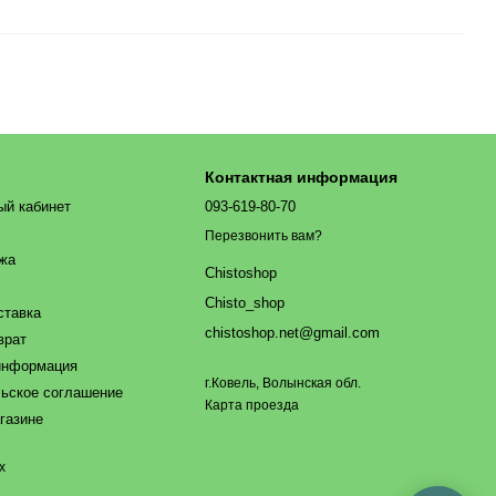
Контактная информация
ый кабинет
093-619-80-70
Перезвонить вам?
ажа
Chistoshop
Chisto_shop
ставка
chistoshop.net@gmail.com
врат
информация
г.Ковель, Волынская обл.
ьское соглашение
Карта проезда
газине
х