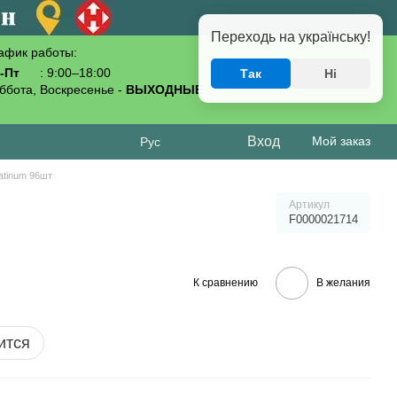
Переходь на українську!
афик работы:
-Пт
: 9:00–18:00
Так
Ні
093-619-80-70
ббота, Воскресенье -
ВЫХОДНЫЕ
Вход
Мой заказ
Рус
atinum 96шт
Артикул
F0000021714
К сравнению
В желания
ится