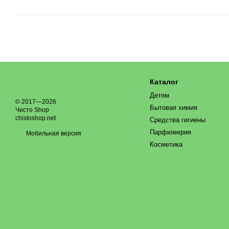
Каталог
Детям
© 2017—2026
Бытовая химия
Чисто Shop
chistoshop.net
Средства гигиены
Парфюмерия
Мобильная версия
Косметика