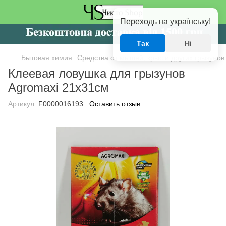
Переходь на українську!
Так
Ні
Бытовая химия
Средства от мышей, крыс и других грызунов
Клеевая ловушка для грызунов
Agromaxi 21x31см
Артикул:
F0000016193
Оставить отзыв