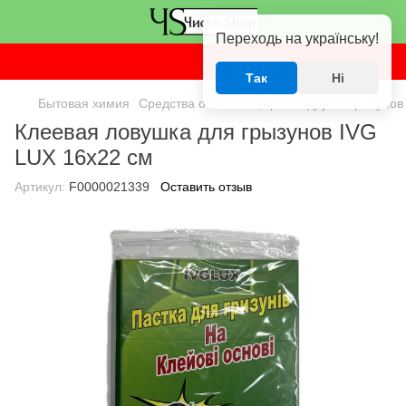
Переходь на українську!
Так
Ні
Бытовая химия
Средства от мышей, крыс и других грызунов
Клеевая ловушка для грызунов IVG
LUX 16x22 см
Артикул:
F0000021339
Оставить отзыв