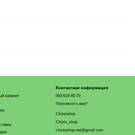
Контактная информация
ый кабинет
093-619-80-70
Перезвонить вам?
ажа
Chistoshop
Chisto_shop
ставка
chistoshop.net@gmail.com
врат