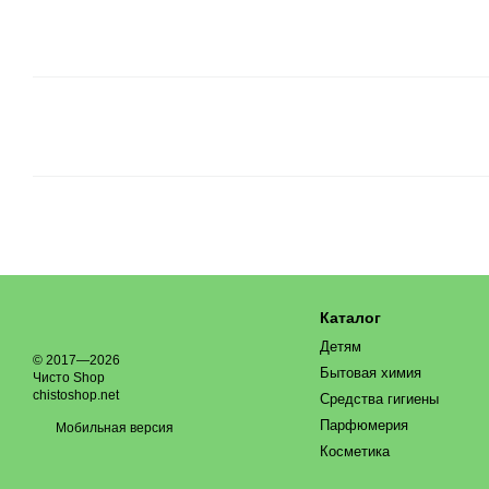
Каталог
Детям
© 2017—2026
Бытовая химия
Чисто Shop
chistoshop.net
Средства гигиены
Парфюмерия
Мобильная версия
Косметика