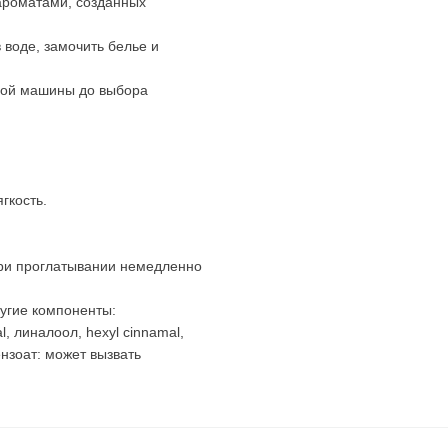
ароматами, созданных
 воде, замочить белье и
ьной машины до выбора
гкость.
При проглатывании немедленно
угие компоненты:
l, линалоол, hexyl cinnamal,
ензоат: может вызвать