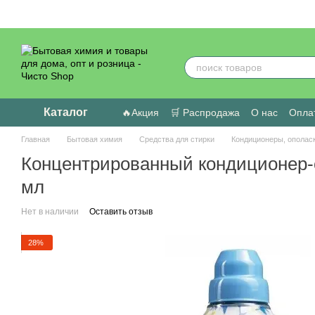
Перейти к основному контенту
Каталог
🔥Акция
🛒 Распродажа
О нас
Оплат
Пользовательское соглашение
Отзыв
Главная
Бытовая химия
Средства для стирки
Кондиционеры, ополас
Концентрированный кондиционер-оп
мл
Нет в наличии
Оставить отзыв
28%