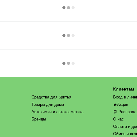
Клиентам
Средства для бритья
Вход в личн
Товары для дома
🔥Акция
Автохимия и автокосметика
🛒 Распрод
Бренды
О нас
Оплата и до
Обмен и воз