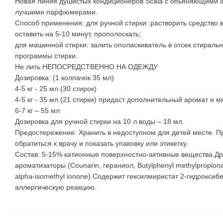
Новая линия душистых кондиционеров Scala с опьяняющими 
лучшими парфюмерами.
Способ применения: для ручной стирки: растворить средство в
оставить на 5-10 минут, прополоскать;
для машинной стирки: залить ополаскиватель в отсек стирал
программы стирки.
Не лить НЕПОСРЕДСТВЕННО НА ОДЕЖДУ
Дозировка: (1 колпачок 35 мл)
4-5 кг - 25 мл (30 стирок)
4-5 кг - 35 мл (21 стирки) придаст дополнительный аромат и мя
6-7 кг – 55 мл
Дозировка для ручной стирки на 10 л воды – 18 мл.
Предостережение: Хранить в недоступном для детей месте. 
обратиться к врачу и показать упаковку или этикетку.
Состав: 5-15% катионные поверхностно-активные вещества.Др
ароматизаторы (Counarin, гераниол, Butylphenyl methylpropiona
alpha-isomethyl ionone).Содержит гексилмиристат 2-гидроксиб
аллергическую реакцию.