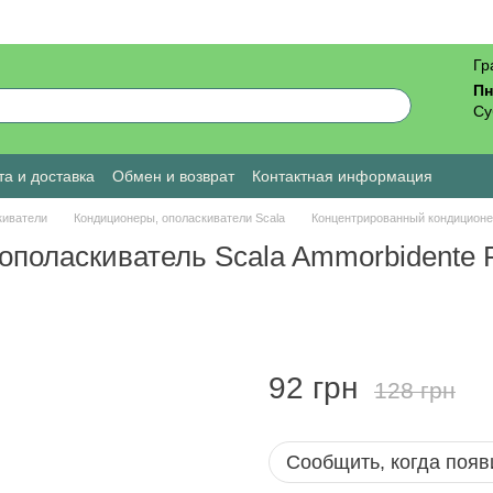
Гр
Пн
Су
а и доставка
Обмен и возврат
Контактная информация
ы о магазине
киватели
Кондиционеры, ополаскиватели Scala
Концентрированный кондиционер-
оласкиватель Scala Ammorbidente Fio
92 грн
128 грн
Сообщить, когда появ