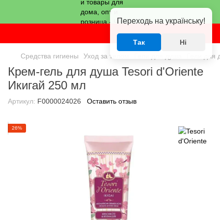
Переходь на українську!
Так
Ні
Средства гигиены
Уход за телом
Гели для душа
Гели для д
Крем-гель для душа Tesori d'Oriente
Икигай 250 мл
Артикул:
F0000024026
Оставить отзыв
26%