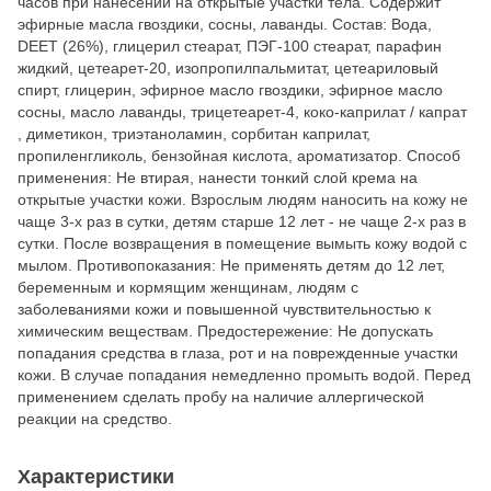
часов при нанесении на открытые участки тела. Содержит
эфирные масла гвоздики, сосны, лаванды. Состав: Вода,
DEET (26%), глицерил стеарат, ПЭГ-100 стеарат, парафин
жидкий, цетеарет-20, изопропилпальмитат, цетеариловый
спирт, глицерин, эфирное масло гвоздики, эфирное масло
сосны, масло лаванды, трицетеарет-4, коко-каприлат / капрат
, диметикон, триэтаноламин, сорбитан каприлат,
пропиленгликоль, бензойная кислота, ароматизатор. Способ
применения: Не втирая, нанести тонкий слой крема на
открытые участки кожи. Взрослым людям наносить на кожу не
чаще 3-х раз в сутки, детям старше 12 лет - не чаще 2-х раз в
сутки. После возвращения в помещение вымыть кожу водой с
мылом. Противопоказания: Не применять детям до 12 лет,
беременным и кормящим женщинам, людям с
заболеваниями кожи и повышенной чувствительностью к
химическим веществам. Предостережение: Не допускать
попадания средства в глаза, рот и на поврежденные участки
кожи. В случае попадания немедленно промыть водой. Перед
применением сделать пробу на наличие аллергической
реакции на средство.
Характеристики