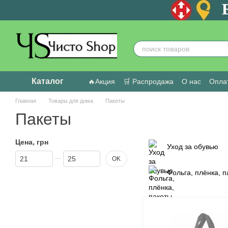
Перейти к основному контенту
Каталог
🔥Акция
🛒 Распродажа
О нас
Оплат
Пользовательское соглашение
Отзыв
Главная
Товары для дома
Пакеты
Пакеты
Цена, грн
Уход за обувью
От Цена, грн
До Цена, грн
OK
Фольга, плёнка, 