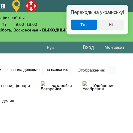
Переходь на українську!
афик работы:
-Пт
: 9:00–18:00
Так
Ні
093-619-80-70
ббота, Воскресенье -
ВЫХОДНЫЕ
Вход
Мой заказ
Рус
и
сначала дешевле
по названию
Отображение:
 свечи, фонари
Батарейки
Удобрения
изделия