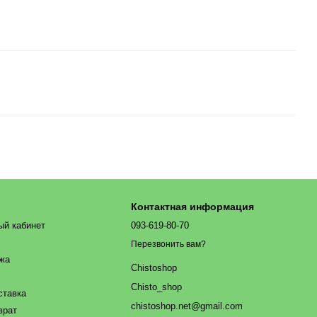
Контактная информация
ый кабинет
093-619-80-70
Перезвонить вам?
ажа
Chistoshop
Chisto_shop
ставка
chistoshop.net@gmail.com
врат