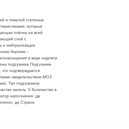
ней и тяжелой степенью
ктеристиками, которые
рующая плёнка на всей
вающий слой с
ь и нейтрализация
енние бортики –
лагонасыщения в виде надписи
ны подгузника Подгузники
, что подтверждается
 также свидетельством МОЗ
ки: Тип подгузников:
ество капель: 5 Количество в
катор наполнения: да
ргенно: да Страна