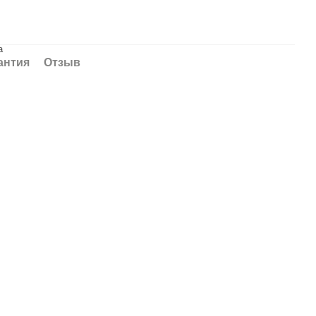
а
антия
Отзыв