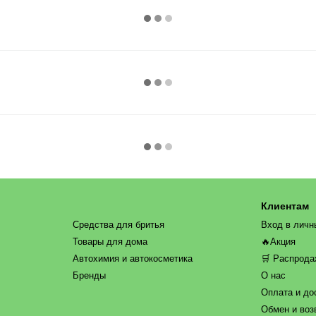
Клиентам
Средства для бритья
Вход в личн
Товары для дома
🔥Акция
Автохимия и автокосметика
🛒 Распрод
Бренды
О нас
Оплата и до
Обмен и воз