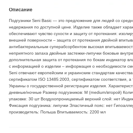
Описание
Подгузники Seni Basic — это предложение для людей со сред
недержания по доступной цене. Изделие также обладает хара
обеспечивают чувство сухости и защиту от протекания: изоли
внешней поверхности – защита от протекания двойной впиты
антибактериальным суперабсорбентом высокая впитываемост
неприятного запаха двойные застежки-липучки боковые внутр
дополнительная защита от протекания по бокам индикатор в
с информацией о изделии – информация о необходимости сме
Seni отвечают европейским и украинским стандартам качества
сертификатом ISO 13485:2003, сертификатом соответствия, а
Украины о государственной регистрации изделия. Характеристи
дневные/ночные Размер подгузников: M (medium/второй) Колич
упаковке: 30 шт Воздухопроницаемый верхний слой: нет Инди
Фиксация подгузника: липучки Эластичный пояс: нет Гипоалле
производитель: Польша Впитываемость: 2200 мл