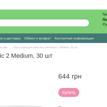
Гр
Пн
Су
а и доставка
Обмен и возврат
Контактная информация
ы о магазине
е Seni
Подгузники для взрослых Seni Basic 2 Medium, 30 шт
ic 2 Medium, 30 шт
644 грн
Купить