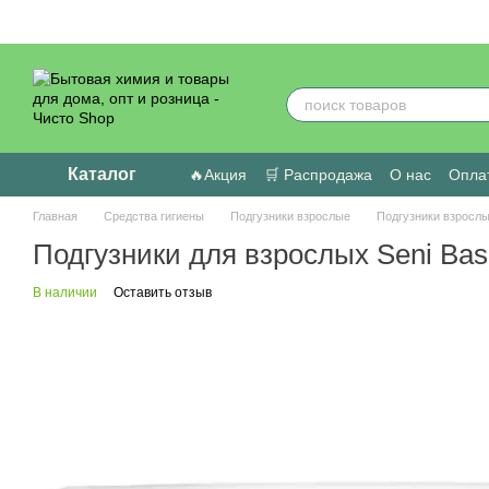
Перейти к основному контенту
Каталог
🔥Акция
🛒 Распродажа
О нас
Оплат
Пользовательское соглашение
Отзыв
Главная
Средства гигиены
Подгузники взрослые
Подгузники взрослы
Подгузники для взрослых Seni Bas
В наличии
Оставить отзыв