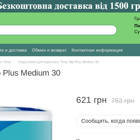
Гр
Пн
Су
а и доставка
Обмен и возврат
Контактная информация
ы о магазине
е Tena
Подгузники для взрослых Tena Slip Plus Medium 30
p Plus Medium 30
621 грн
752 грн
Сообщить, когда появ