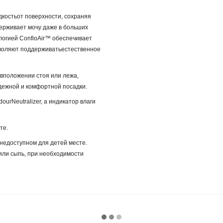
дкостьот поверхности, сохраняя
ерживает мочу даже в больших
логией ConfioAir™ обеспечивает
зволяют поддерживатьестественное
вположении стоя или лежа,
адежной и комфортной посадки.
urNeutralizer, а индикатор влаги
те.
внедоступном для детей месте.
или сыпь, при необходимости