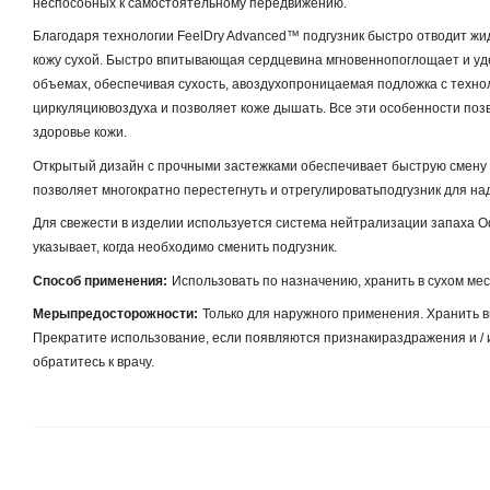
неспособных к самостоятельному передвижению.
Благодаря технологии FeelDry Advanced™ подгузник быстро отводит жи
кожу сухой. Быстро впитывающая сердцевина мгновеннопоглощает и уд
объемах, обеспечивая сухость, авоздухопроницаемая подложка с техно
циркуляциювоздуха и позволяет коже дышать. Все эти особенности по
здоровье кожи.
Открытый дизайн с прочными застежками обеспечивает быструю смену 
позволяет многократно перестегнуть и отрегулироватьподгузник для н
Для свежести в изделии используется система нейтрализации запаха Odo
указывает, когда необходимо сменить подгузник.
Способ применения:
И
спользовать по назначению, хранить в сухом мес
Мерыпредосторожности:
Только для наружного применения
. Хранить 
Прекратите использование, если появляются признакираздражения и / 
обратитесь к врачу.