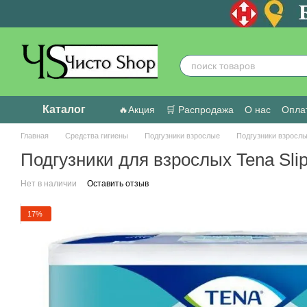
Перейти к основному контенту
Каталог
🔥Акция
🛒 Распродажа
О нас
Оплат
Пользовательское соглашение
Отзыв
Главная
Средства гигиены
Подгузники взрослые
Подгузники взрослы
Подгузники для взрослых Tena Sli
Нет в наличии
Оставить отзыв
17%