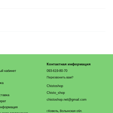
Контактная информация
ый кабинет
093-619-80-70
Перезвонить вам?
ажа
Chistoshop
Chisto_shop
ставка
chistoshop.net@gmail.com
врат
информация
г.Ковель, Волынская обл.