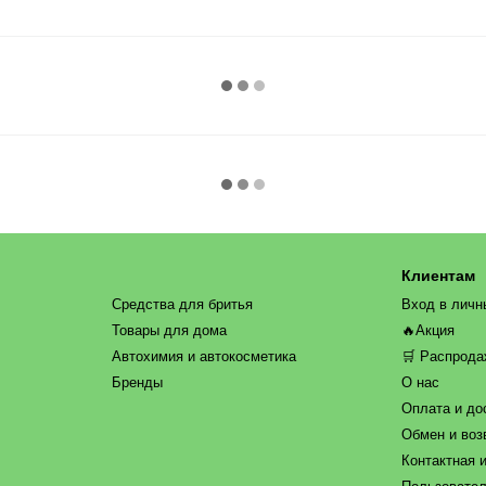
Клиентам
Средства для бритья
Вход в личн
Товары для дома
🔥Акция
Автохимия и автокосметика
🛒 Распрод
Бренды
О нас
Оплата и до
Обмен и воз
Контактная 