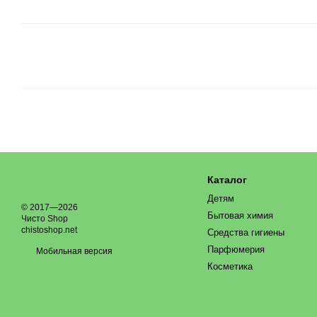
Каталог
Детям
© 2017—2026
Бытовая химия
Чисто Shop
chistoshop.net
Средства гигиены
Парфюмерия
Мобильная версия
Косметика