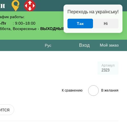
Переходь на українську!
афик работы:
-Пт
: 9:00–18:00
Так
Ні
093-619-80-70
ббота, Воскресенье -
ВЫХОДНЫЕ
Вход
Мой заказ
Рус
Артикул
2323
К сравнению
В желания
ится