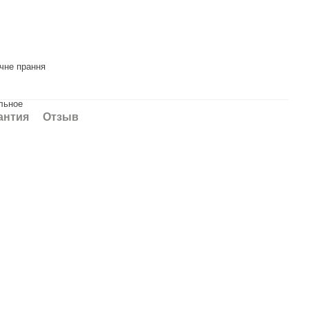
чне прання
льное
антия
Отзыв