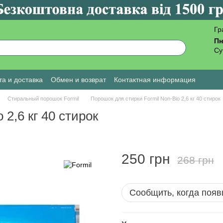
Гр
Пн
Су
а и доставка
Обмен и возврат
Контактная информация
ы о магазине
Стиральный порошок Formil
Порошок для стирки Formil Non-Bio 2,6 кг 40 стирок
 2,6 кг 40 стирок
250 грн
268 грн
Сообщить, когда появ