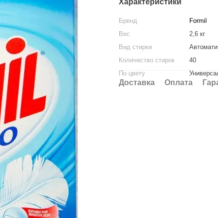
Характеристики
Бренд
Formil
Вес
2,6 кг
Вид стирки
Автомати
Количество стирок
40
По цвету
Универса
Доставка
Оплата
Гар