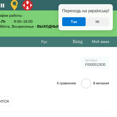
Переходь на українську!
афик работы:
-Пт
: 9:00–18:00
Так
Ні
093-619-80-70
ббота, Воскресенье -
ВЫХОДНЫЕ
Вход
Мой заказ
Рус
Артикул
F0000012830
К сравнению
В желания
ится