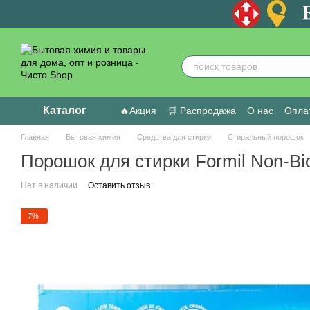
Перейти к основному контенту
Каталог
🔥Акция
🛒 Распродажа
О нас
Оплат
Пользовательское соглашение
Отзыв
Главная
Бытовая химия
Средства для стирки
Стиральный порошок
Порошок для стирки Formil Non-Bio
Нет в наличии
Оставить отзыв
7%