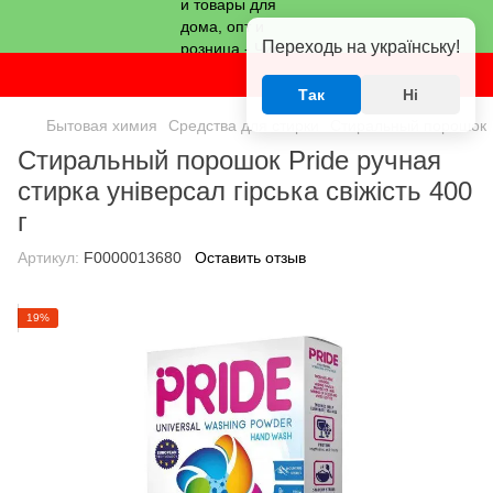
Переходь на українську!
Так
Ні
Бытовая химия
Средства для стирки
Стиральный порошок
Стиральный порошок Pride ручная
стирка універсал гірська свіжість 400
г
Артикул:
F0000013680
Оставить отзыв
19%