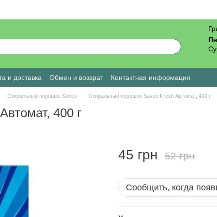
Гр
Пн
Су
а и доставка
Обмен и возврат
Контактная информация
ы о магазине
Стиральный порошок Savex
Стиральный порошок Savex Fresh Автомат, 400 г
втомат, 400 г
45 грн
52 грн
Сообщить, когда появ