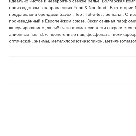
идеально чистое и невероятно свежее белье. Болгарская комп
производством в направлениях Food & Non food . В категории
представлена брендами Savex , Teo , Tet-a-tet , Semana . Сти
произведённый в Европейском союзе. Эксклюзивная парфюм
капсулированием, за счёт чего аромат свежести сохраняется 
анионные пав, ≤5% неоногенные пав, фосфонаты, поликарбор
оптический, энзимы, метилхлоризотиазопинон, метилизотиазо