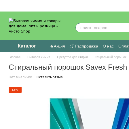
Перейти к основному контенту
Каталог
🔥Акция
🛒 Распродажа
О нас
Оплат
Пользовательское соглашение
Отзыв
Главная
Бытовая химия
Средства для стирки
Стиральный порошок
Стиральный порошок Savex Fresh А
Нет в наличии
Оставить отзыв
13%