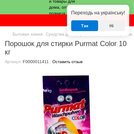
Переходь на українську!
Так
Ні
Бытовая химия
Средства для стирки
Стиральный порошок
Порошок для стирки Purmat Сolor 10
кг
Артикул:
F0000011411
Оставить отзыв