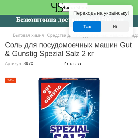
Переходь на українську!
Так
Ні
Бытовая химия
Средства для посудомоечных машин
Средс
Соль для посудомоечных машин Gut
& Gunstig Spezial Salz 2 кг
Артикул:
3970
2 отзыва
34%