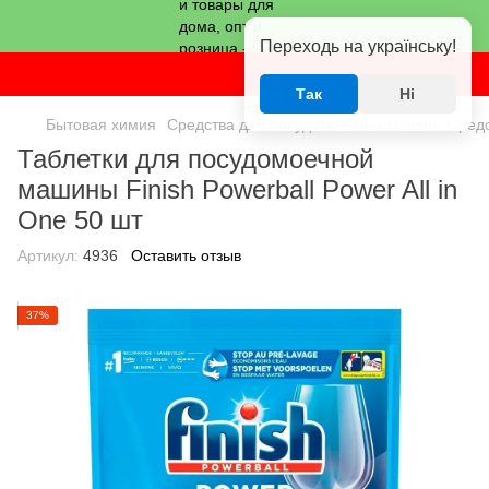
Переходь на українську!
Так
Ні
Бытовая химия
Средства для посудомоечных машин
Средс
Таблетки для посудомоечной
машины Finish Powerball Power All in
One 50 шт
Артикул:
4936
Оставить отзыв
37%