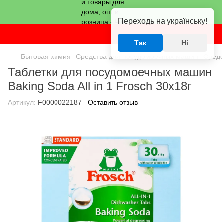
Переходь на українську!
Так
Ні
Бытовая химия
Средства для посудомоечных машин
Сред
Таблетки для посудомоечных машин
Baking Soda All in 1 Frosch 30х18г
Артикул:
F0000022187
Оставить отзыв