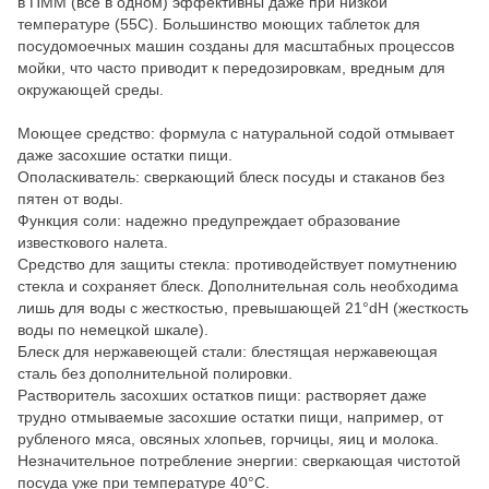
в ПММ (все в одном) эффективны даже при низкой
температуре (55С). Большинство моющих таблеток для
посудомоечных машин созданы для масштабных процессов
мойки, что часто приводит к передозировкам, вредным для
окружающей среды.
Моющее средство: формула с натуральной содой отмывает
даже засохшие остатки пищи.
Ополаскиватель: сверкающий блеск посуды и стаканов без
пятен от воды.
Функция соли: надежно предупреждает образование
известкового налета.
Средство для защиты стекла: противодействует помутнению
стекла и сохраняет блеск. Дополнительная соль необходима
лишь для воды с жесткостью, превышающей 21°dH (жесткость
воды по немецкой шкале).
Блеск для нержавеющей стали: блестящая нержавеющая
сталь без дополнительной полировки.
Растворитель засохших остатков пищи: растворяет даже
трудно отмываемые засохшие остатки пищи, например, от
рубленого мяса, овсяных хлопьев, горчицы, яиц и молока.
Незначительное потребление энергии: сверкающая чистотой
посуда уже при температуре 40°С.