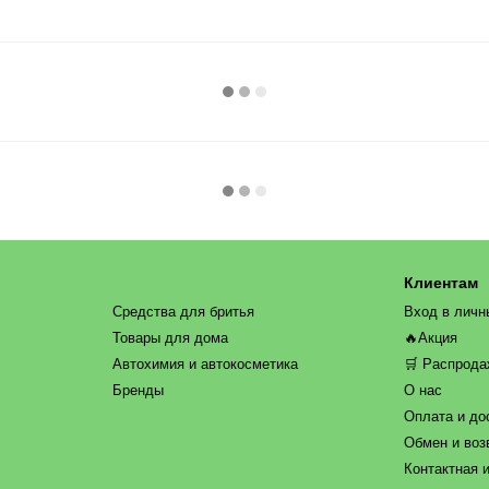
Клиентам
Средства для бритья
Вход в личн
Товары для дома
🔥Акция
Автохимия и автокосметика
🛒 Распрод
Бренды
О нас
Оплата и до
Обмен и воз
Контактная 