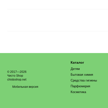
Каталог
Детям
© 2017—2026
Бытовая химия
Чисто Shop
chistoshop.net
Средства гигиены
Парфюмерия
Мобильная версия
Косметика