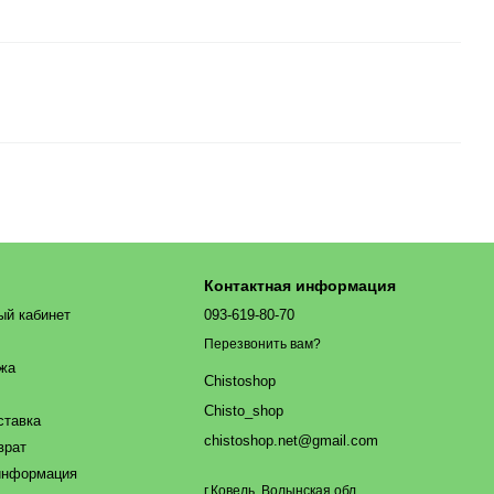
Контактная информация
ый кабинет
093-619-80-70
Перезвонить вам?
ажа
Chistoshop
Chisto_shop
ставка
chistoshop.net@gmail.com
врат
информация
г.Ковель, Волынская обл.