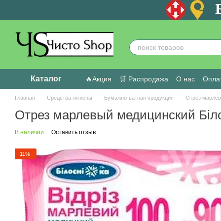
Перейти к основному контенту
Каталог
🔥Акция
🛒 Распродажа
О нас
Оплат
Пользовательское соглашение
Отзыв
Главная
Средства гигиены
Бумажно-ватная продукция
Отрез марлев
Отрез марлевый медицинский Біло
В наличии
Оставить отзыв
11%