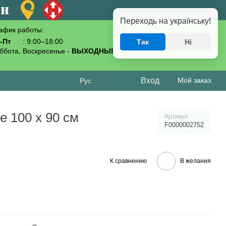
Переходь на українську!
афик работы:
-Пт
: 9:00–18:00
Так
Ні
093-619-80-70
ббота, Воскресенье -
ВЫХОДНЫЕ
Вход
Мой заказ
Рус
 100 х 90 см
Артикул
F0000002752
К сравнению
В желания