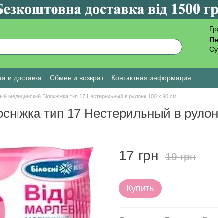
Гр
Пн
Су
а и доставка
Обмен и возврат
Контактная информация
ы о магазине
ый медицинский Білосніжка тип 17 Нестерильный в рулоне 100 х 90 см
сніжка тип 17 Нестерильный в рулоне
17 грн
19 грн
Купить