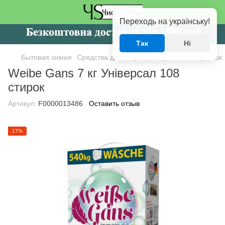
Переходь на українську!
Так
Ні
Бытовая химия
Средства для стирки
Стиральный порошок
Weibe Gans 7 кг Універсал 108
стирок
Артикул:
F0000013486
Оставить отзыв
17%