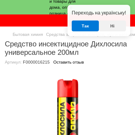
Переходь на українську!
Так
Ні
Бытовая химия
Средства защиты от комаров, мух и насеко
Средство инсектицидное Дихлосила
универсальное 200мл
Артикул:
F0000016215
Оставить отзыв