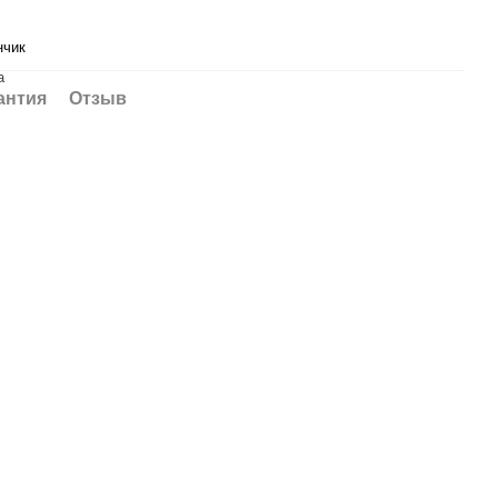
нчик
а
антия
Отзыв