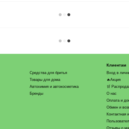
Клиентам
Средства для бритья
Вход в личн
Товары для дома
🔥Акция
Автохимия и автокосметика
🛒 Распрод
Бренды
О нас
Оплата и до
Обмен и воз
Контактная 
Пользовател
Отзывы о ма