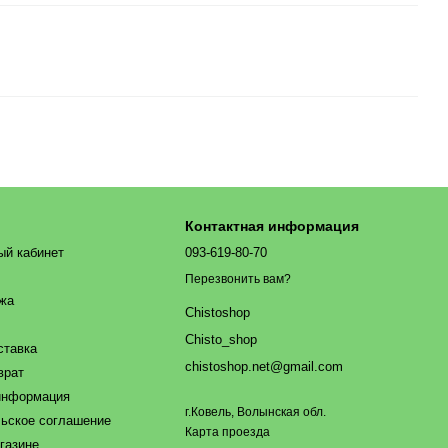
Контактная информация
ый кабинет
093-619-80-70
Перезвонить вам?
ажа
Chistoshop
Chisto_shop
ставка
chistoshop.net@gmail.com
врат
информация
г.Ковель, Волынская обл.
ьское соглашение
Карта проезда
газине