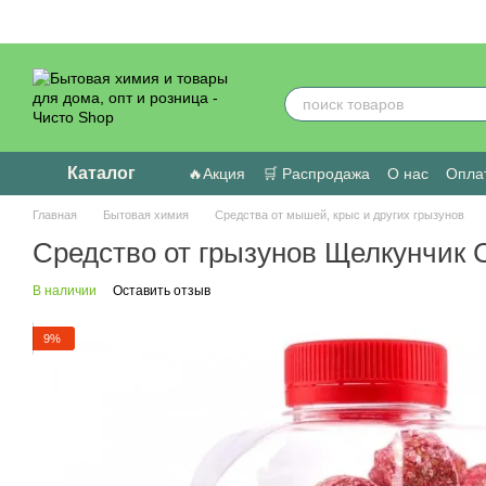
Перейти к основному контенту
Каталог
🔥Акция
🛒 Распродажа
О нас
Оплат
Пользовательское соглашение
Отзыв
Главная
Бытовая химия
Средства от мышей, крыс и других грызунов
Средство от грызунов Щелкунчик С
В наличии
Оставить отзыв
9%