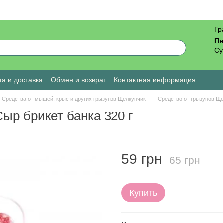
Гр
Пн
Су
а и доставка
Обмен и возврат
Контактная информация
ы о магазине
Средства от мышей, крыс и других грызунов Щелкунчик
Средство от грызунов Ще
ыр брикет банка 320 г
59 грн
65 грн
Купить