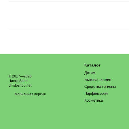
Каталог
Детям
© 2017—2026
Бытовая химия
Чисто Shop
chistoshop.net
Средства гигиены
Парфюмерия
Мобильная версия
Косметика