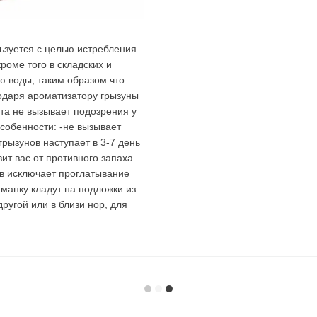
ьзуется с целью истребления
роме того в складских и
 воды, таким образом что
одаря ароматизатору грызуны
та не вызывает подозрения у
Особенности: -не вызывает
грызунов наступает в 3-7 день
т вас от противного запаха
ав исключает проглатывание
анку кладут на подложки из
ругой или в близи нор, для