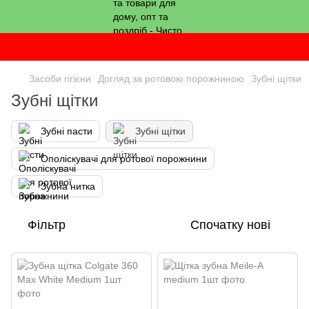
Засоби гігієни
Догляд за ротовою порожниною
Зубні щітки
Зубні щітки
Зубні пасти
Зубні щітки
Ополіскувачі для ротової порожнини
Зубна нитка
Фільтр
Спочатку нові