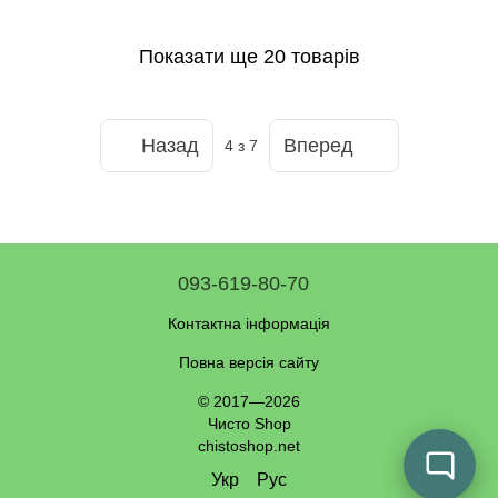
Показати ще 20 товарів
Назад
Вперед
4
з 7
093-619-80-70
Контактна інформація
Повна версія сайту
© 2017—2026
Чисто Shop
chistoshop.net
Укр
Рус