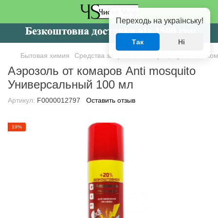
Переходь на українську!
Так
Ні
Бытовая химия
Средства защиты от комаров, мух и насеко
Аэрозоль от комаров Anti mosquito
Универсальный 100 мл
Артикул:
F0000012797
Оставить отзыв
19%