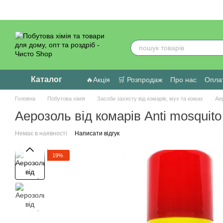
Перейти до основного контенту
Каталог
🔥Акція
🛒 Розпродаж
Про нас
Оплат
Головна
Побутова хімія
Засоби захисту від комарів, мух та комах
Аер
Аерозоль від комарів Anti mosquit
Немає в наявності
Написати відгук
19%