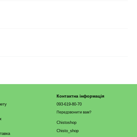
Контактна інформація
нету
093-619-80-70
Передзвонити вам?
ж
Chistoshop
Chisto_shop
ставка