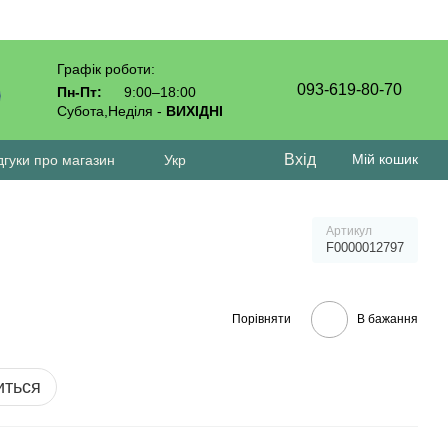
Графік роботи:
093-619-80-70
Пн-Пт:
9:00–18:00
Субота,Неділя -
ВИХІДНІ
Вхід
Мій кошик
дгуки про магазин
Укр
Артикул
F0000012797
Порівняти
В бажання
иться