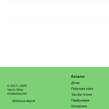
Каталог
Дітям
© 2017—2026
Побутова хімія
Чисто Shop
chistoshop.net
Засоби гігієни
Парфумерія
Мобільна версія
Косметика