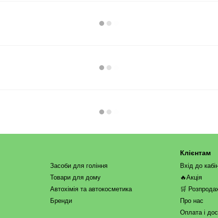
Клієнтам
Засоби для гоління
Вхід до кабі
Товари для дому
🔥Акція
Автохімія та автокосметика
🛒 Розпрода
Бренди
Про нас
Оплата і до