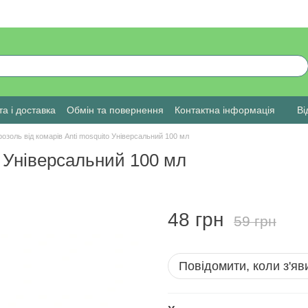
а і доставка
Обмін та повернення
Контактна інформація
Ві
озоль від комарів Anti mosquito Універсальний 100 мл
o Універсальний 100 мл
48 грн
59 грн
Повідомити, коли з'яв