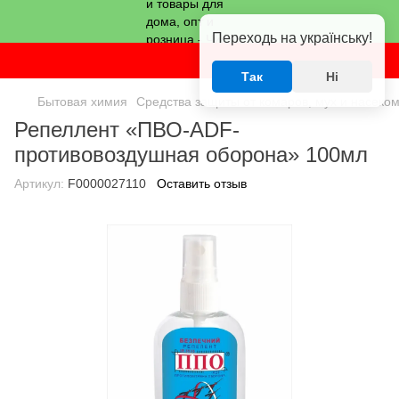
Переходь на українську!
Так
Ні
Бытовая химия
Средства защиты от комаров, мух и насеко
Репеллент «ПВО-ADF-
противовоздушная оборона» 100мл
Артикул:
F0000027110
Оставить отзыв