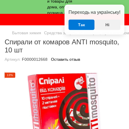
Переходь на українську!
Так
Ні
Бытовая химия
Средства защиты от комаров, мух и насеко
Спирали от комаров ANTI mosquito,
10 шт
Артикул:
F0000012668
Оставить отзыв
13%