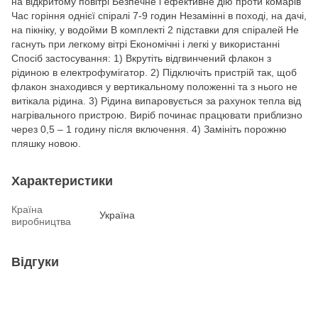
на відкритому повітрі Безпечне і ефективне дію проти комарів
Час горіння однієї спіралі 7-9 годин Незамінні в поході, на дачі,
на пікніку, у водойми В комплекті 2 підставки для спіралей Не
гаснуть при легкому вітрі Економічні і легкі у використанні
Спосіб застосування: 1) Вкрутіть відгвинчений флакон з
рідиною в електрофумігатор. 2) Підключіть пристрій так, щоб
флакон знаходився у вертикальному положенні та з нього не
витікала рідина. 3) Рідина випаровується за рахунок тепла від
нагрівального пристрою. Виріб починає працювати приблизно
через 0,5 – 1 годину після включення. 4) Замініть порожню
пляшку новою.
Характеристики
Країна
Україна
виробництва
Відгуки