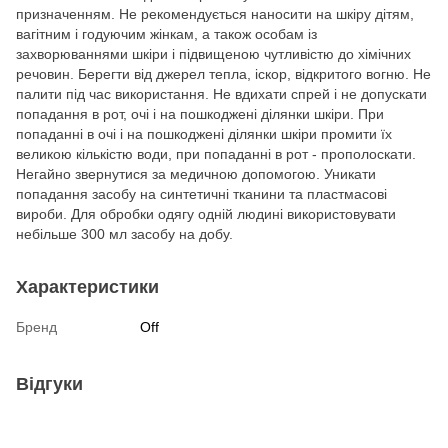
призначенням. Не рекомендується наносити на шкіру дітям,
вагітним і годуючим жінкам, а також особам із
захворюваннями шкіри і підвищеною чутливістю до хімічних
речовин. Берегти від джерел тепла, іскор, відкритого вогню. Не
палити під час використання. Не вдихати спрей і не допускати
попадання в рот, очі і на пошкоджені ділянки шкіри. При
попаданні в очі і на пошкоджені ділянки шкіри промити їх
великою кількістю води, при попаданні в рот - прополоскати.
Негайно звернутися за медичною допомогою. Уникати
попадання засобу на синтетичні тканини та пластмасові
вироби. Для обробки одягу одній людині використовувати
небільше 300 мл засобу на добу.
Характеристики
Бренд
Off
Відгуки