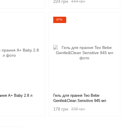
224 грн
444 грн
47%
ання A+ Baby 2.8 л
Гель для прання Teo Bebe
Gentle&Clean Sensitive 945 мл
178 грн
338 грн