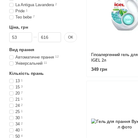
La Antigua Lavandera
2
Pride
1
Teo bebe
7
Ціна, грн
Від Ціна, грн
До Ціна, грн
ОК
Вид прання
Гіпоалергенний гель для
Автоматичне прання
12
IGEL 2л
Універсальний
11
349 грн
Кількість прань
13
1
15
3
20
7
21
1
24
2
25
1
30
1
34
2
40
1
50
4