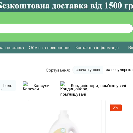
а і доставка
Обмін та повернення
Контактна інформація
Ві
спочатку нові
за популярніс
Сортування:
Гель
Капсули
Кондиціонери, пом'якшувачі
2%