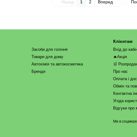
Назад
1
2
Вперед
По
Клієнтам
Засоби для гоління
Вхід до кабі
Товари для дому
🔥Акція
Автохімія та автокосметика
🛒 Розпрода
Бренди
Про нас
Оплата і до
Обмін та по
Контактна і
Угода корис
Відгуки про 
Ми в соцмер