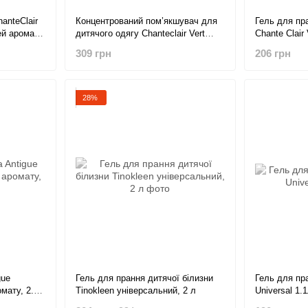
anteClair
Концентрований пом’якшувач для
Гель для пр
ей аромат
дитячого одягу Chanteclair Vert
Chante Clair
 750 мл
Bebe, 60 прань, 1,2 л
309 грн
206 грн
28%
gue
Гель для прання дитячої білизни
Гель для пра
омату, 2.5
Tinokleen універсальний, 2 л
Universal 1.