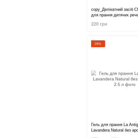
copy_Делікатний засіб Ch
для прання дитячих реч
солодкого мигдалю Vert
220 грн
29%
Гель для прання La Anti
Lavandera Natural без ар
л