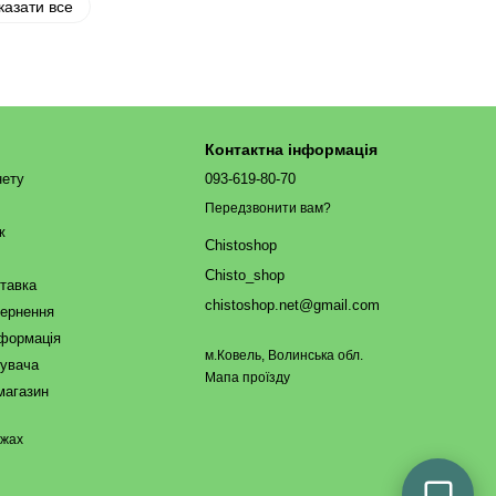
казати все
Контактна інформація
нету
093-619-80-70
Передзвонити вам?
ж
Chistoshop
Chisto_shop
ставка
chistoshop.net@gmail.com
вернення
нформація
м.Ковель, Волинська обл.
тувача
Мапа проїзду
магазин
ежах