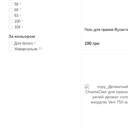
56
2
60
1
83
1
100
1
104
1
Гель для прання Вухасти
За кольором
190 грн
Для білого
2
Універсальне
22