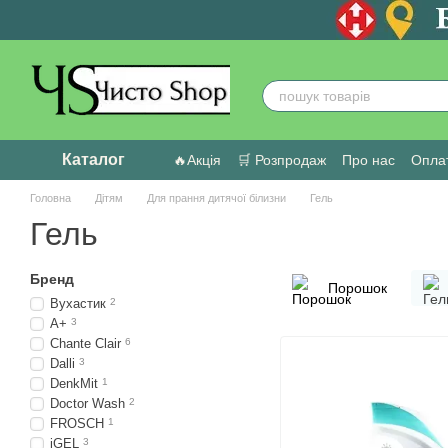
Перейти до основного контенту
Каталог
🔥Акція
🛒 Розпродаж
Про нас
Оплат
Головна
Дітям
Для прання дитячої білизни
Гель
Гель
Бренд
Порошок
Вухастик
2
A+
3
Chante Clair
6
Dalli
3
DenkMit
1
Doctor Wash
2
FROSCH
1
iGEL
3