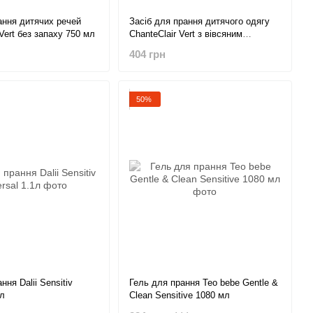
ання дитячих речей
Засіб для прання дитячого одягу
 Vert без запаху 750 мл
ChanteClair Vert з вівсяним
молоком запаска 1.2 л
404 грн
50%
ння Dalii Sensitiv
Гель для прання Teo bebe Gentle &
1л
Clean Sensitive 1080 мл