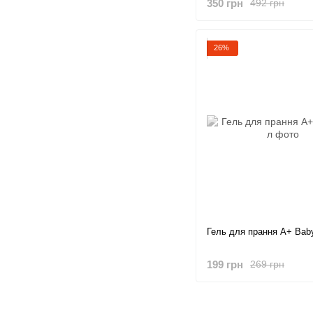
350 грн
492 грн
26%
Гель для прання A+ Baby
199 грн
269 грн