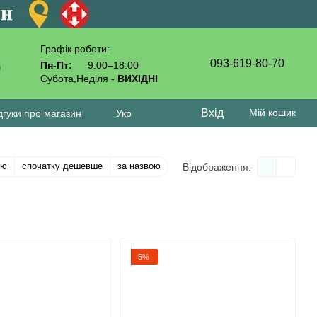
Графік роботи:
093-619-80-70
Пн-Пт:
9:00–18:00
Субота,Неділя -
ВИХІДНІ
Вхід
Мій кошик
дгуки про магазин
Укр
тю
спочатку дешевше
за назвою
Відображення:
5%