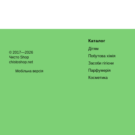
Каталог
Дітям
© 2017—2026
Побутова хімія
Чисто Shop
chistoshop.net
Засоби гігієни
Парфумерія
Мобільна версія
Косметика