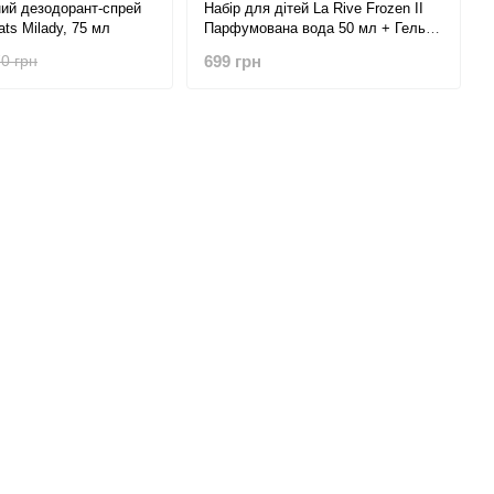
ий дезодорант-спрей
Набір для дітей La Rive Frozen II
ats Milady, 75 мл
Парфумована вода 50 мл + Гель
для душа 250 мл
699 грн
0 грн