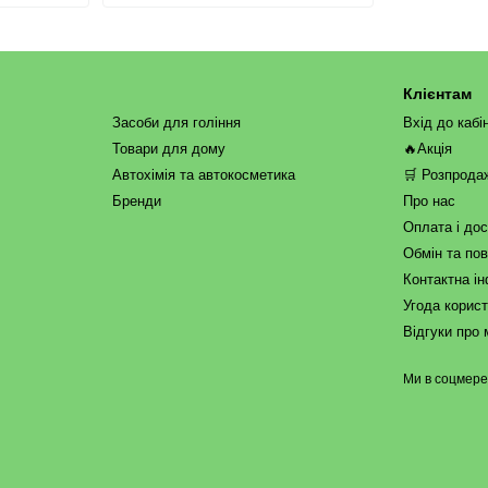
Клієнтам
Засоби для гоління
Вхід до кабі
Товари для дому
🔥Акція
Автохімія та автокосметика
🛒 Розпрода
Бренди
Про нас
Оплата і до
Обмін та по
Контактна і
Угода корис
Відгуки про 
Ми в соцмер