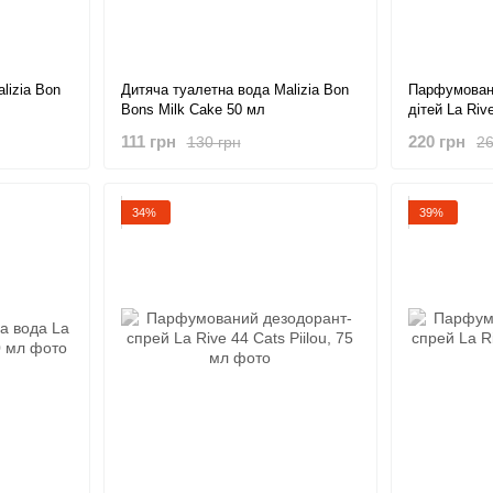
lizia Bon
Дитяча туалетна вода Malizia Bon
Парфумован
Bons Milk Cake 50 мл
дітей La Riv
111 грн
220 грн
130 грн
26
34%
39%