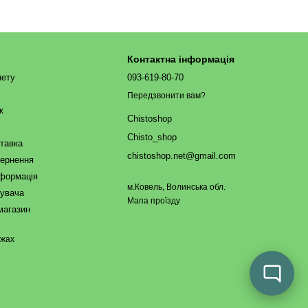
Контактна інформація
нету
093-619-80-70
Передзвонити вам?
ж
Chistoshop
Chisto_shop
ставка
chistoshop.net@gmail.com
вернення
нформація
м.Ковель, Волинська обл.
тувача
Мапа проїзду
магазин
ежах