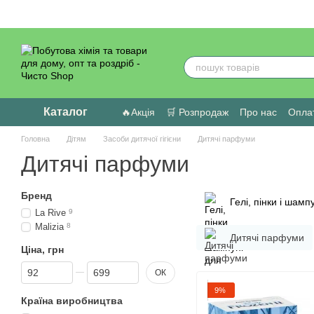
Перейти до основного контенту
Каталог
🔥Акція
🛒 Розпродаж
Про нас
Оплат
Головна
Дітям
Засоби дитячої гігієни
Дитячі парфуми
Дитячі парфуми
Бренд
Гелі, пінки і шамп
La Rive
9
Malizia
8
Дитячі парфуми
Ціна, грн
Від Ціна, грн
До Ціна, грн
ОК
9%
Країна виробництва