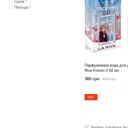
Італія
9
Польща
9
Парфумована вода для д
Rive Frozen II 50 мл
365 грн
403 грн
15%