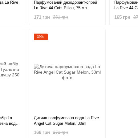
а La Rive
Парфумований дезодорант-спрей
Парфумован
La Rive 44 Cats Piilou, 75 мл
La Rive 44 C
171 грн
165 грн
261 грн
27
39%
бір La
Дитяча парфумована вода La Rive
летна вода
Angel Cat Sugar Melon, 30ml
250 мл
166 грн
271 грн