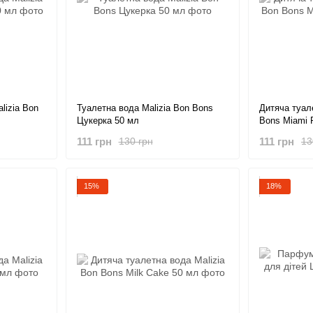
lizia Bon
Туалетна вода Malizia Bon Bons
Дитяча туал
Цукерка 50 мл
Bons Miami 
111 грн
111 грн
130 грн
13
15%
18%