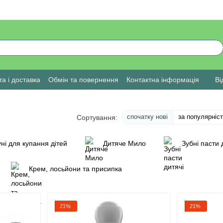
а і доставка
Обмін та повернення
Контактна інформація
Ві
спочатку нові
за популярніс
Сортування:
уні для купання дітей
Дитяче Мило
Зубні пасти 
Крем, лосьйони та присипка
21%
21%