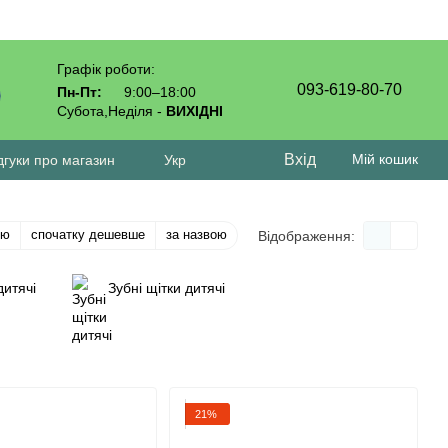
Графік роботи:
093-619-80-70
Пн-Пт:
9:00–18:00
Субота,Неділя -
ВИХІДНІ
Вхід
Мій кошик
дгуки про магазин
Укр
тю
спочатку дешевше
за назвою
Відображення:
дитячі
Зубні щітки дитячі
21%