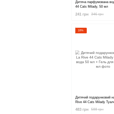
Дитяча парфумована вод
44 Cats Milady, 50 мл
241 грн
346 грн
18%
Дитячий подарунковий на
Rive 44 Cats Milady Туа
50 мл + Гель для душу 
483 грн
588 грн