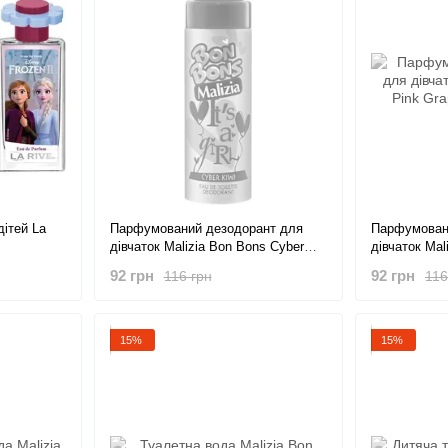
ітей La
Парфумований дезодорант для
Парфумован
дівчаток Malizia Bon Bons Cyber
дівчаток Mal
Kiwi 75 мл
Grapefruit 7
92 грн
92 грн
116 грн
116
15%
15%