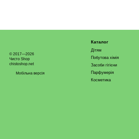
Каталог
Дітям
© 2017—2026
Побутова хімія
Чисто Shop
chistoshop.net
Засоби гігієни
Парфумерія
Мобільна версія
Косметика