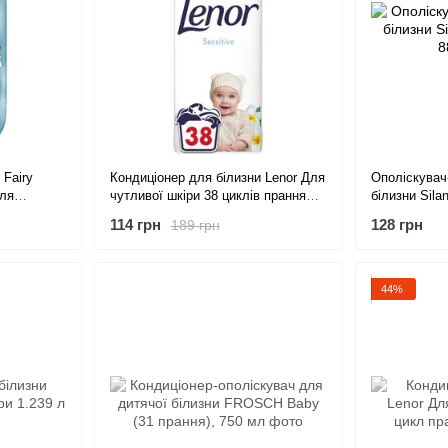
 Fairy
Кондиціонер для білизни Lenor Для
Ополіскувач
для
чутливої шкіри 38 циклів прання
білизни Sila
,
798 мл
мл
114 грн
128 грн
189 грн
віжості
44%