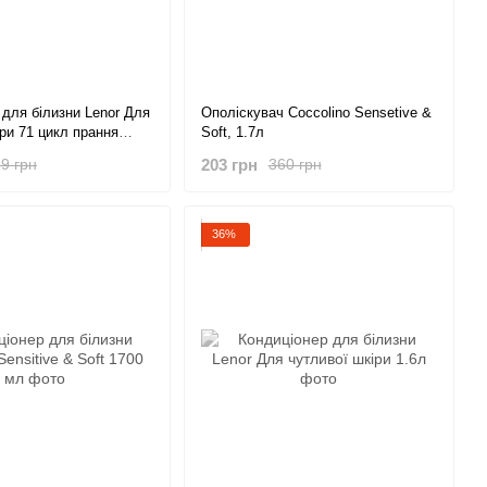
 для білизни Lenor Для
Ополіскувач Coccolino Sensetive &
ри 71 цикл прання
Soft, 1.7л
203 грн
9 грн
360 грн
36%