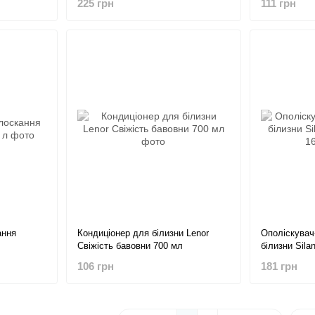
225 грн
111 грн
ання
Кондиціонер для білизни Lenor
Ополіскувач
Свіжість бавовни 700 мл
білизни Sila
1672 мл
106 грн
181 грн