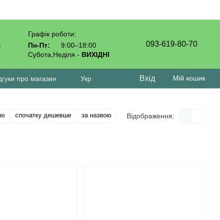
Графік роботи:
093-619-80-70
Пн-Пт:
9:00–18:00
Субота,Неділя -
ВИХІДНІ
Вхід
Мій кошик
дгуки про магазин
Укр
тю
спочатку дешевше
за назвою
Відображення: