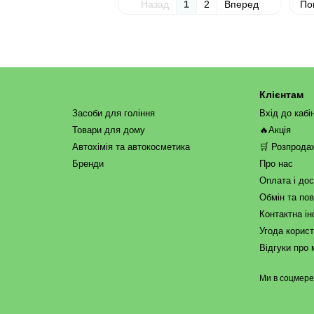
Назад
1
2
Вперед
По
Клієнтам
Засоби для гоління
Вхід до кабі
Товари для дому
🔥Акція
Автохімія та автокосметика
🛒 Розпрода
Бренди
Про нас
Оплата і до
Обмін та по
Контактна і
Угода корис
Відгуки про 
Ми в соцмер