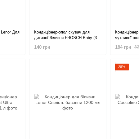
 Lenor Для
Кондиціонер-ополіскувач для
Кондиціонер
дитячої білизни FROSCH Baby (31
чутливої шкі
прання), 750 мл
1.491 л
140 грн
184 грн
32
28%