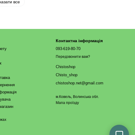
казати все
Контактна інформація
нету
093-619-80-70
Передзвонити вам?
ж
Chistoshop
Chisto_shop
ставка
chistoshop.net@gmail.com
вернення
нформація
м.Ковель, Волинська обл.
тувача
Мапа проїзду
магазин
ежах