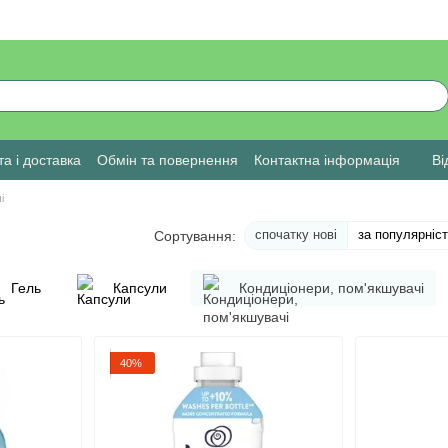
а і доставка
Обмін та повернення
Контактна інформація
Ві
і
і
спочатку нові
за популярніс
Сортування:
Гель
Капсули
Кондиціонери, пом'якшувачі
40%