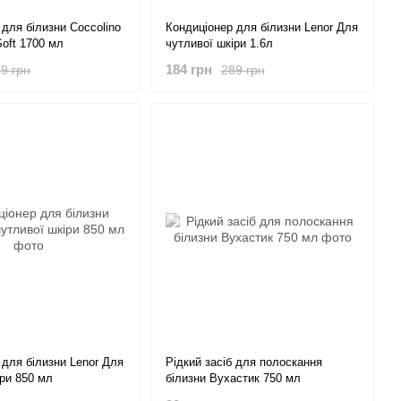
 для білизни Coccolino
Кондиціонер для білизни Lenor Для
Soft 1700 мл
чутливої ​​шкіри 1.6л
184 грн
9 грн
289 грн
 для білизни Lenor Для
Рідкий засіб для полоскання
іри 850 мл
білизни Вухастик 750 мл