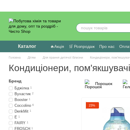
Перейти до основного контенту
Каталог
🔥Акція
🛒 Розпродаж
Про нас
Оплат
Головна
Дітям
Для прання дитячої білизни
Кондиціонери, пом'якшувач
Кондиціонери, пом'якшувач
Бренд
Порошок
Бджілка
1
Вухастик
2
Booster
1
Coccolino
6
23%
DenkMit
1
E
1
FAIRY
1
FROSCH
1