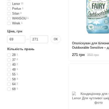
Lenor
11
Perlux
1
Silan
3
WANSOU
1
Wirek
1
Ціна, грн
Від Ціна, грн
До Ціна, грн
ОК
Ополіскувач для білизни
Outdoorable Sensitive – 
Кількість прань
чутливої шкіри, 55 прань
271 грн
350 грн
28
1
концентрат з ароматом с
37
2
770 мл
40
2
48
1
55
1
58
3
64
2
68
1