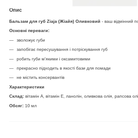
Опис
Бальзам для губ Ziaja (Жіайя) Оливковий
- ваш відмінний по
Основні переваги:
зволожує губи
запобігає пересушування і потріскування губ
робить губи м'якими і оксамитовими
прекрасно підходить в якості бази для помади
не містить консервантів
Характеристики
Склад:
вітамін А, вітамін Е, ланолін, оливкова олія, рапсова ол
Обсяг:
10 мл