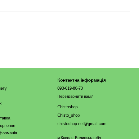
Контактна інформація
нету
093-619-80-70
Передзвонити вам?
ж
Chistoshop
Chisto_shop
ставка
chistoshop.net@gmail.com
вернення
нформація
м.Ковель, Волинська обл.