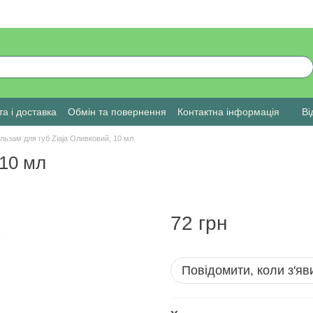
а і доставка
Обмін та повернення
Контактна інформація
Ві
льзам для губ Ziaja Оливковий, 10 мл
 10 мл
72 грн
Повідомити, коли з'яв