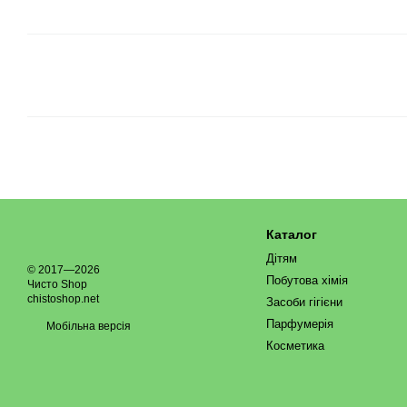
Каталог
Дітям
© 2017—2026
Побутова хімія
Чисто Shop
chistoshop.net
Засоби гігієни
Парфумерія
Мобільна версія
Косметика