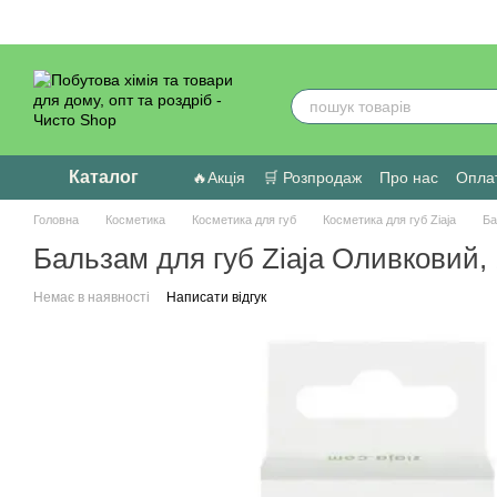
Перейти до основного контенту
Каталог
🔥Акція
🛒 Розпродаж
Про нас
Оплат
Головна
Косметика
Косметика для губ
Косметика для губ Ziaja
Ба
Бальзам для губ Ziaja Оливковий,
Немає в наявності
Написати відгук