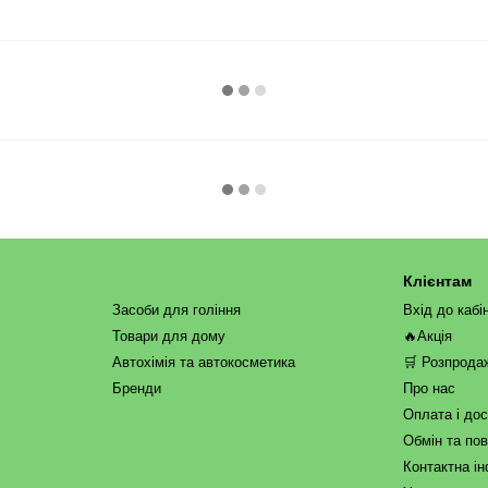
Клієнтам
Засоби для гоління
Вхід до кабі
Товари для дому
🔥Акція
Автохімія та автокосметика
🛒 Розпрода
Бренди
Про нас
Оплата і до
Обмін та по
Контактна і