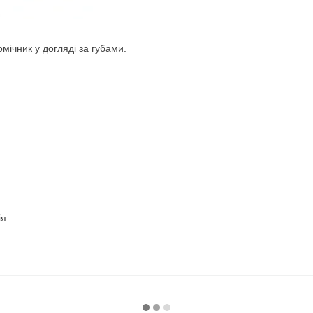
мічник у догляді за губами.
ія