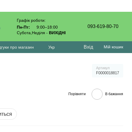
Графік роботи:
093-619-80-70
Пн-Пт:
9:00–18:00
Субота,Неділя -
ВИХІДНІ
Вхід
Мій кошик
дгуки про магазин
Укр
Артикул
F0000018817
Порівняти
В бажання
иться