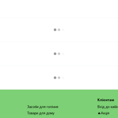
Клієнтам
Засоби для гоління
Вхід до кабі
Товари для дому
🔥Акція