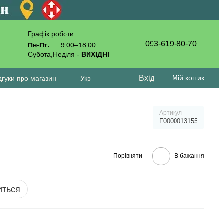
Графік роботи:
093-619-80-70
Пн-Пт:
9:00–18:00
Субота,Неділя -
ВИХІДНІ
Вхід
Мій кошик
дгуки про магазин
Укр
Артикул
F0000013155
Порівняти
В бажання
иться