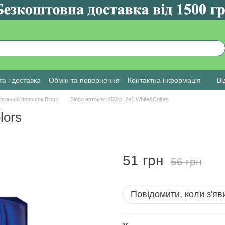
а і доставка
Обмін та повернення
Контактна інформація
Ві
ральний порошок Bingo
Bingo автомат 450гр. 2в1 White&Colors
lors
51 грн
56 грн
Повідомити, коли з'яв