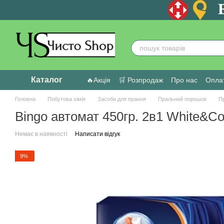
Перейти до основного контенту
Каталог
🔥Акція
🛒 Розпродаж
Про нас
Оплат
Головна
Побутова хімія
Засоби для прання
Пральний порошок
П
Bingo автомат 450гр. 2в1 White&Co
Немає в наявності
Написати відгук
9%