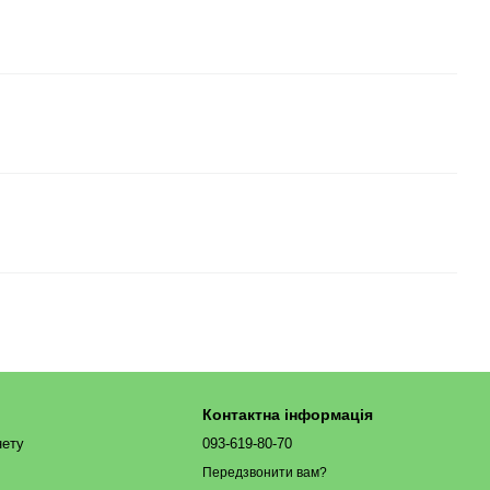
Контактна інформація
нету
093-619-80-70
Передзвонити вам?