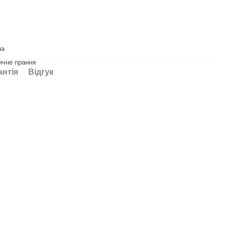
на
ичне прання
антія
Відгук