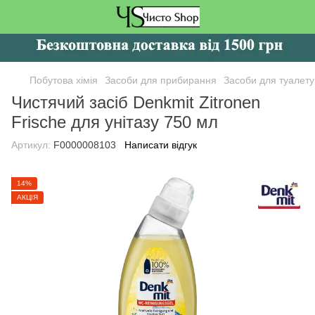
Побутова хімія
Засоби для прибирання
Засоби для туалету
Чистячий засіб Denkmit Zitronen
Frische для унітазу 750 мл
Артикул:
F0000008103
Написати відгук
14%
АКЦІЯ