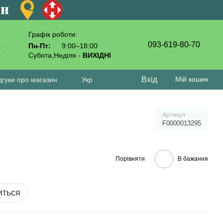
Графік роботи:
093-619-80-70
Пн-Пт:
9:00–18:00
Субота,Неділя -
ВИХІДНІ
Вхід
Мій кошик
дгуки про магазин
Укр
Артикул
F0000013295
Порівняти
В бажання
иться