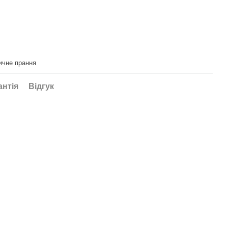
ичне прання
антія
Відгук