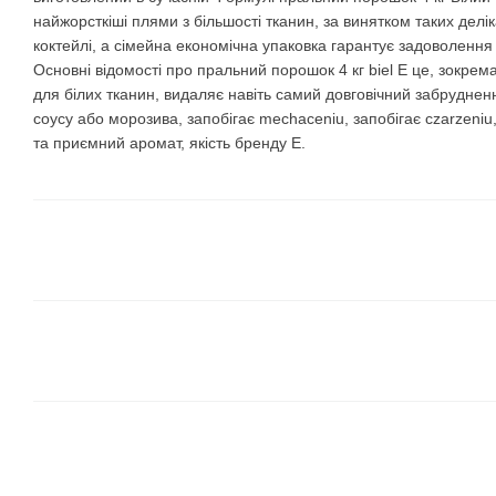
найжорсткіші плями з більшості тканин, за винятком таких делік
коктейлі, а сімейна економічна упаковка гарантує задоволення 
Основні відомості про пральний порошок 4 кг biel E це, зокрем
для білих тканин, видаляє навіть самий довговічний забруднен
соусу або морозива, запобігає mechaceniu, запобігає сzarzeniu,
та приємний аромат, якість бренду E.