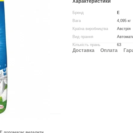
Характеристики
Бренд
E
Вага
4,095 кг
Країна виробництва
Австрія
Вид прання
Автомат
Кількість прань
63
Доставка
Оплата
Гар
 E допомагає видалити