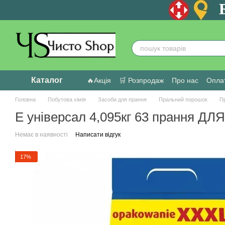
Перейти до основного контенту
Каталог
🔥Акція
🛒 Розпродаж
Про нас
Оплат
Головна
Побутова хімія
Засоби для прання
Пральний порошок
П
Е універсал 4,095кг 63 прання Д
Немає в наявності
Написати відгук
17%