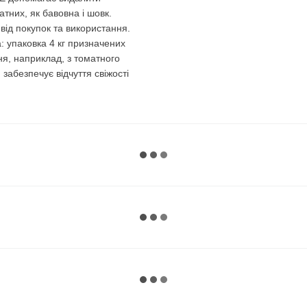
атних, як бавовна і шовк.
від покупок та використання.
а: упаковка 4 кг призначених
ня, наприклад, з томатного
 забезпечує відчуття свіжості