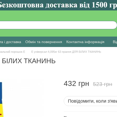
а і доставка
Обмін та повернення
Контактна інформація
Ві
ральний порошок E
Е універсал 4,095кг 63 прання ДЛЯ БІЛИХ ТКАНИНЬ
ЛЯ БІЛИХ ТКАНИНЬ
432 грн
523 грн
Повідомити, коли з'яв