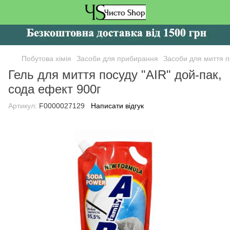
Побутова хімія
Засоби для прибирання
Засоби для миття п
Гель для миття посуду "AIR" дой-пак,
сода ефект 900г
Артикул:
F0000027129
Написати відгук