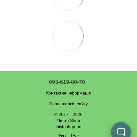
093-619-80-70
Контактна інформація
Повна версія сайту
© 2017—2026
Чисто Shop
chistoshop.net
Укр
Рус