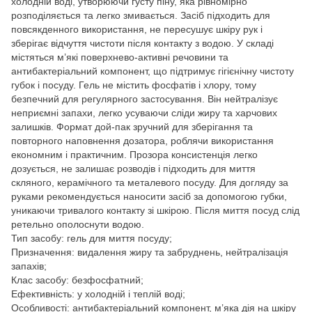
холодній воді, утворюючи густу піну, яка рівномірно
розподіляється та легко змивається. Засіб підходить для
повсякденного використання, не пересушує шкіру рук і
зберігає відчуття чистоти після контакту з водою. У складі
містяться м’які поверхнево-активні речовини та
антибактеріальний компонент, що підтримує гігієнічну чистоту
губок і посуду. Гель не містить фосфатів і хлору, тому
безпечний для регулярного застосування. Він нейтралізує
неприємні запахи, легко усуваючи сліди жиру та харчових
залишків. Формат дой-пак зручний для зберігання та
повторного наповнення дозатора, роблячи використання
економним і практичним. Прозора консистенція легко
дозується, не залишає розводів і підходить для миття
скляного, керамічного та металевого посуду. Для догляду за
руками рекомендується наносити засіб за допомогою губки,
уникаючи тривалого контакту зі шкірою. Після миття посуд слід
ретельно ополоснути водою.
Тип засобу: гель для миття посуду;
Призначення: видалення жиру та забруднень, нейтралізація
запахів;
Клас засобу: безфосфатний;
Ефективність: у холодній і теплій воді;
Особливості: антибактеріальний компонент, м’яка дія на шкіру