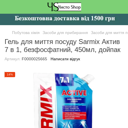
Побутова хімія
Засоби для прибирання
Засоби для миття п
Гель для миття посуду Sarmix Актив
7 в 1, безфосфатний, 450мл, дойпак
Артикул:
F0000025665
Написати відгук
14%